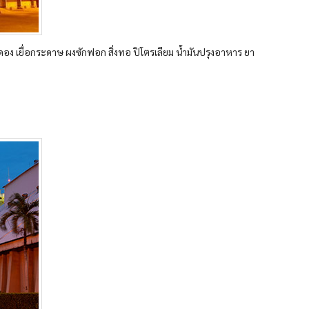
อง เยื่อกระดาษ ผงซักฟอก สิ่งทอ ปิโตรเลียม น้ำมันปรุงอาหาร ยา