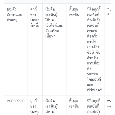
{สุ่มตัว
คุกกี้
เริ่มต้น
สิ้นสุด
นี่คือคุกกี้
*.psc
อักษรและ
ของ
เซสชันผู้
เซสชัน
เซสชันที่
*.pi
ตัวเลข}
บุคคล
ใช้บน
อ้างอิงถึง
ที่หนึ่ง
เว็บไซต์และ
เซสชันที่
จัดเตรียม
เจาะจง
เนื้อหา
ต่อครั้ง
การใช้
งานเป็น
ข้อบังคับ
สำหรับ
การเชื่อม
ต่อ
ระหว่าง
ไคลเอนต์
และ
เซิร์ฟเวอร์
PHPSESSID
คุกกี้
เริ่มต้น
สิ้นสุด
นี่คือคุกกี้
www.
ของ
เซสชันผู้
เซสชัน
เซสชันที่
www.
บุคคล
ใช้บน
อ้างอิงถึง