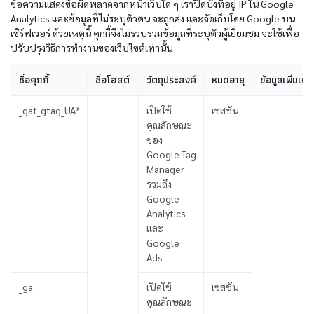
ข้อความแสดงข้อผิดพลาดจากหน้าเว็บใด ๆ เราปิดบังที่อยู่ IP ใน Google
Analytics และข้อมูลที่ไม่ระบุตัวตน จะถูกส่ง และจัดเก็บโดย Google บน
เซิร์ฟเวอร์ ด้วยเหตุนี้ คุกกี้จึงไม่รวบรวมข้อมูลที่ระบุตัวผู้เยี่ยมชม จะใช้เพื่อ
ปรับปรุงวิธีการทำงานของเว็บไซต์เท่านั้น
ชื่อคุกกี้
ชื่อโฮสต์
วัตถุประสงค์
หมดอายุ
ข้อมูลเพิ่มเติ
_gat_gtag_UA*
เปิดใช้
เซสชัน
คุณลักษณะ
ของ
Google Tag
Manager
รวมถึง
Google
Analytics
และ
Google
Ads
_ga
เปิดใช้
เซสชัน
คุณลักษณะ