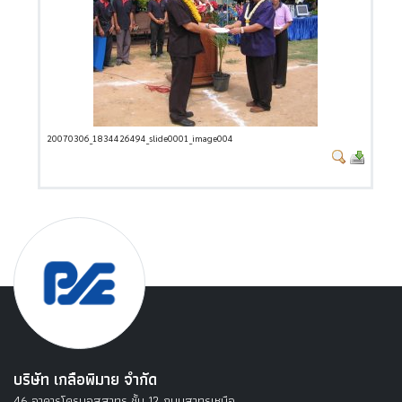
20070306_1834426494_slide0001_image004
บริษัท เกลือพิมาย จำกัด
46 อาคารโครนอสสาทร ชั้น 12 ถนนสาทรเหนือ