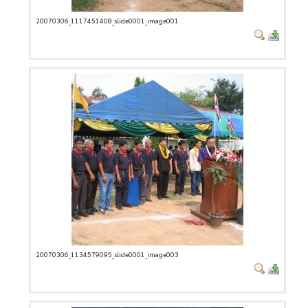
20070306_1117451408_slide0001_image001
20070306_1134579095_slide0001_image003