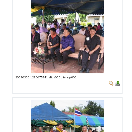
20070306_1285675341_slide0001_image002