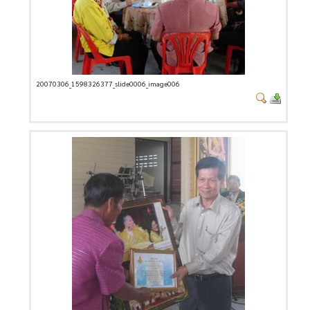
20070306_1598326377_slide0006_image006