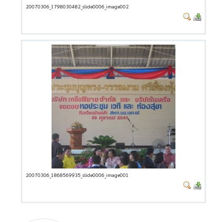
20070306_1798030482_slide0006_image002
20070306_1868569935_slide0006_image001