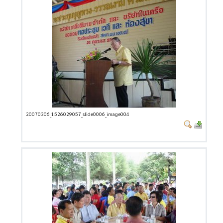
20070306_1526029057_slide0006_image004