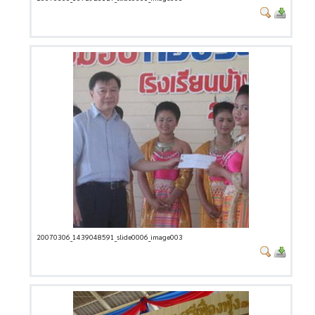
20070306_1439048591_slide0006_image003