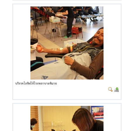
บริจาคโลหิตให้โรงพยาบาลพิมาย