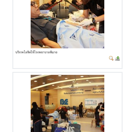
บริจาคโลหิตให้โรงพยาบาลพิมาย