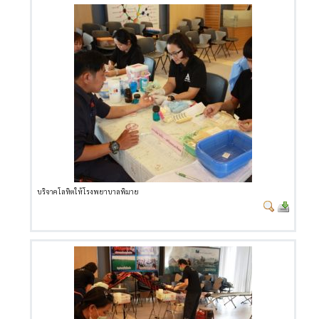
บริจาคโลหิตให้โรงพยาบาลพิมาย