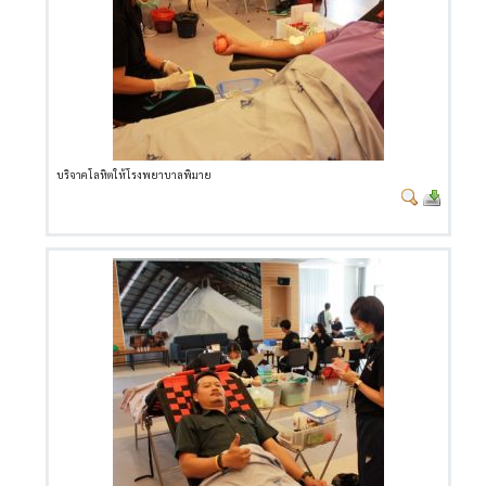
บริจาคโลหิตให้โรงพยาบาลพิมาย