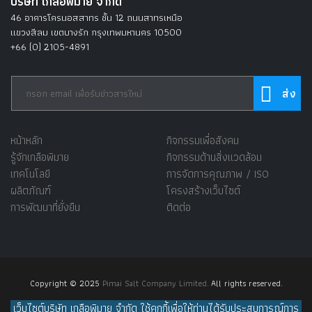
บริษัท เกลือพิมาย จำกัด
46 อาคารโครนอสสาทร ชั้น 12 ถนนสาทรเหนือ
แขวงสีลม เขตบางรัก กรุงเทพมหานคร 10500
+66 (0) 2105-4891
หน้าหลัก
กิจกรรมเพื่อสังคม
รู้จักเกลือพิมาย
กิจกรรมด้านสิ่งแวดล้อม
เทคโนโลยี
การจัดการคุณภาพ / ISO
ผลิตภัณฑ์
โครงสร้างเว็บไซต์
การพัฒนาที่ยั่งยืน
ติดต่อ
Copyright © 2025
Pimai Salt Company Limited.
All rights reserved.
เว็บไซต์บริษัท เกลือพิมาย จำกัด ใช้คุกกี้เพื่อให้ท่านได้รับประสบการณ์การ